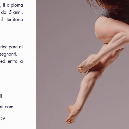
, il diploma
 dai 5 anni,
l territorio
rtecipare al
segnanti.
 ed entra a
i
il.com
926