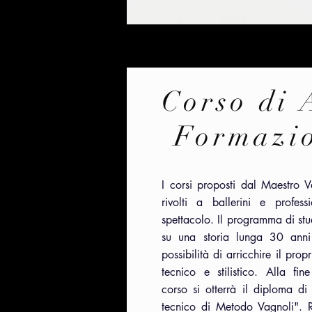
Corso di 
Formazi
I corsi proposti dal Maestro 
rivolti a ballerini e professi
spettacolo. Il programma di stu
su una storia lunga 30 anni
possibilità di arricchire il pro
tecnico e stilistico. Alla fi
corso si otterrà il diploma di
tecnico di Metodo Vagnoli". R