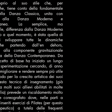
prio al suo stile che, per
iche, tiene conto della fondamentale
ella Danza Classica, unita con
a alla Danza Moderna e
oranea. La semplice, ma
le, differenza dalla Danza Moderna
no a quel momento, è stata quella di
i sviluppare tutte le dinamiche
iche partendo dall'en dehors,
a alla componente gravitazionale
tica della Danza Contemporanea. Da
cetto di base ha iniziato un lungo
 sperimentazione cercando, di anno
 migliorare e rendere sempre più utile
do per la crescita artistica dei suoi
uesta tecnica di insegnamento (già
a molti suoi allievi abilitati in molte
alia) prevede un riscaldamento molto
e coreografato dove, nelle parti a
inseriti esercizi di Pilates (per questo
peutico) a tutela delle frequenti