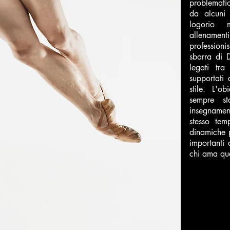
problematic
da alcuni e
logorio 
allename
profession
sbarra di 
legati tr
supportati
stile. L'
sempre st
insegnamen
stesso tem
dinamiche 
importanti 
chi ama que