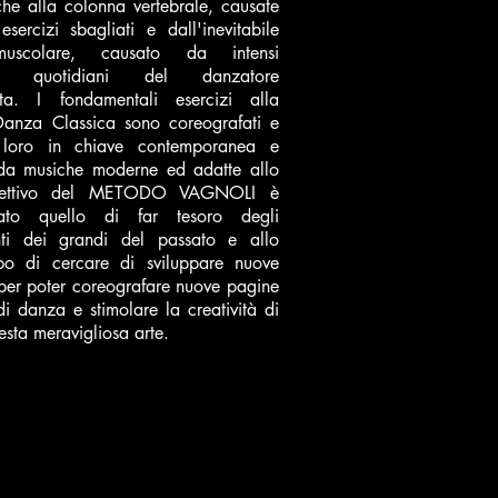
he alla colonna vertebrale, causate
sercizi sbagliati e dall'inevitabile
muscolare, causato da intensi
nti quotidiani del danzatore
ista. I fondamentali esercizi alla
Danza Classica sono coreografati e
a loro in chiave contemporanea e
 da musiche moderne ed adatte allo
obiettivo del METODO VAGNOLI è
ato quello di far tesoro degli
ti dei grandi del passato e allo
po di cercare di sviluppare nuove
per poter coreografare nuove pagine
di danza e stimolare la creatività di
sta meravigliosa arte.