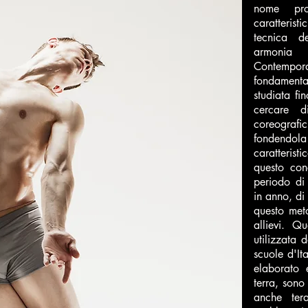
nome pro
caratterist
tecnica d
armoni
Contemp
fondamenta
studiata fi
cercare d
coreograf
fondendol
caratteris
questo con
periodo di
in anno, di
questo meto
allievi. Q
utilizzata d
scuole d'It
elaborato 
terra, sono 
anche tera