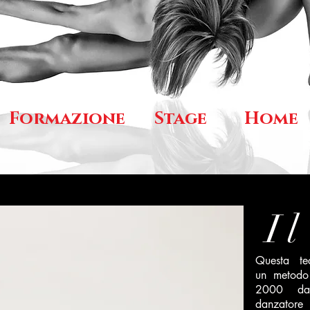
Formazione
Stage
Home
I
Questa t
un metodo 
2000 dall
danzator