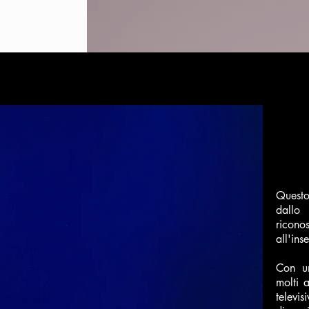
Questo
dall
ricono
all'in
Con un
molti 
telev