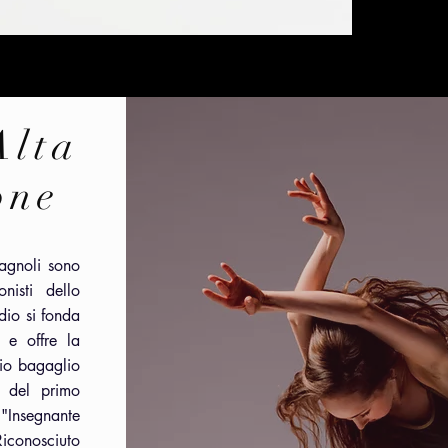
Alta
one
Vagnoli sono
onisti dello
dio si fonda
 e offre la
prio bagaglio
ne del primo
 "Insegnante
iconosciuto