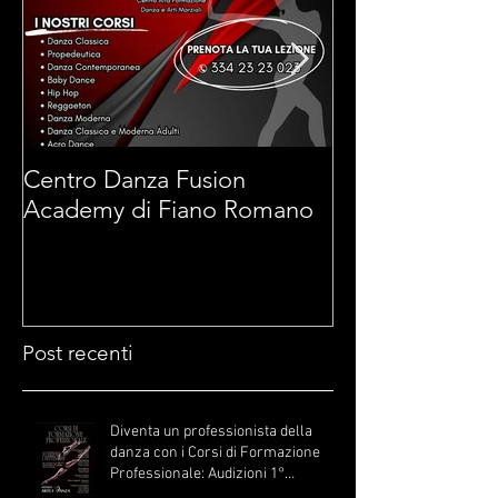
Centro Danza Fusion
Arti Marziali 
Academy di Fiano Romano
di Fiano Roma
Post recenti