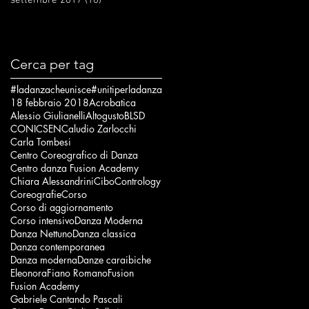
Cerca per tag
#ladanzacheunisce
#unitiperladanza
18 febbraio 2018
Acrobatica
Alessio Giulianelli
Altogusto
BLSD
CONI
CSEN
Caludio Zarlocchi
Carla Tombesi
Centro Coreografico di Danza
Centro danza Fusion Academy
Chiara Alessandrini
Cibo
Contrology
Coreografie
Corso
Corso di aggiornamento
Corso intensivo
Danza Moderna
Danza Nettuno
Danza classica
Danza contemporanea
Danza moderna
Danze caraibiche
Eleonora
Fiano Romano
Fusion
Fusion Academy
Gabriele Cantando Pascali