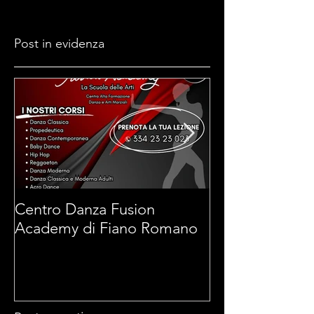
Post in evidenza
Centro Danza Fusion
Arti Marziali 
Academy di Fiano Romano
di Fiano Roma