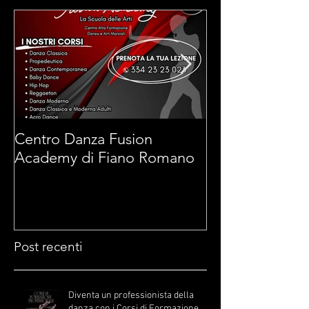
Post in evidenza
Centro Danza Fusion
Arti Marziali 
Academy di Fiano Romano
di Fiano Roma
Post recenti