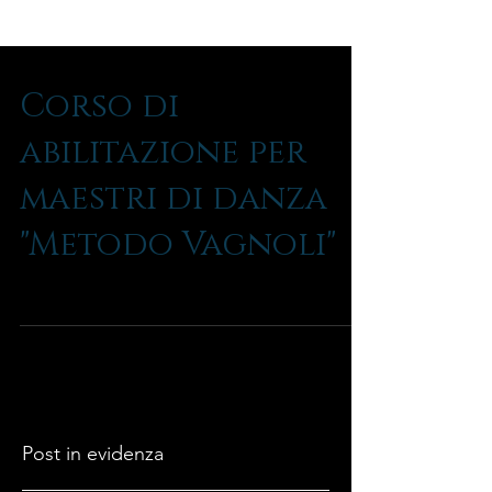
Corso di
abilitazione per
maestri di danza
"Metodo Vagnoli"