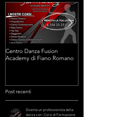
Centro Danza Fusion
Arti Marziali 
Academy di Fiano Romano
di Fiano Roma
Post recenti
Diventa un professionista della
danza con i Corsi di Formazione