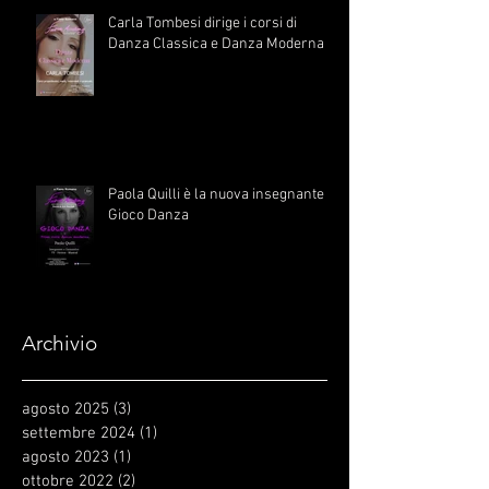
Carla Tombesi dirige i corsi di
Danza Classica e Danza Moderna
Paola Quilli è la nuova insegnante di
Gioco Danza
Archivio
agosto 2025
(3)
3 post
settembre 2024
(1)
1 post
agosto 2023
(1)
1 post
ottobre 2022
(2)
2 post