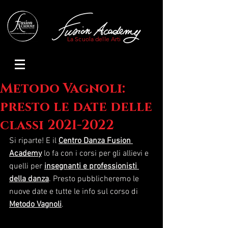
La Scuola delle Arti
Metodo Vagnoli:
presto le date delle
classi 2021-2022
Si riparte! E il 
Centro Danza Fusion 
Academy
 lo fa con i corsi per gli allievi e 
quelli per 
insegnanti e professionisti 
della danza
. Presto pubblicheremo le 
nuove date e tutte le info sul corso di 
Metodo Vagnoli
. 