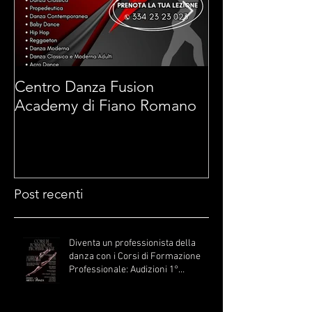
Centro Danza Fusion
Arti Marziali 
Academy di Fiano Romano
di Fiano Roma
Post recenti
Diventa un professionista della
danza con i Corsi di Formazione
Professionale: Audizioni 1°
Settembre